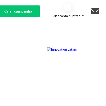
Criar campanha
Criar conta / Entrar