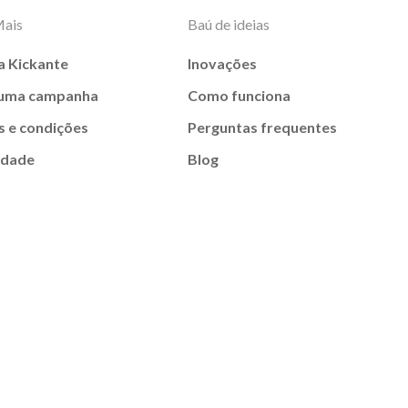
Mais
Baú de ideias
a Kickante
Inovações
 uma campanha
Como funciona
 e condições
Perguntas frequentes
idade
Blog