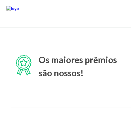
Os maiores prêmios
são nossos!