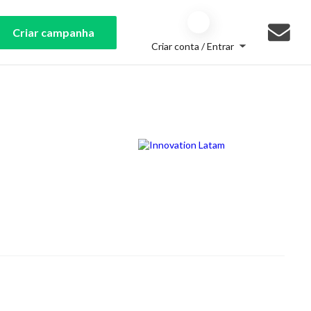
Criar campanha
Criar conta / Entrar