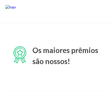
Os maiores prêmios
são nossos!