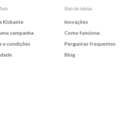
Mais
Baú de ideias
a Kickante
Inovações
 uma campanha
Como funciona
 e condições
Perguntas frequentes
idade
Blog