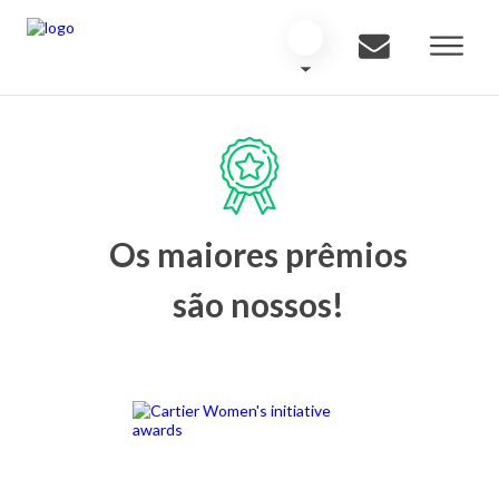
Os maiores prêmios
são nossos!