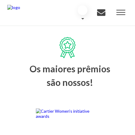
Os maiores prêmios
são nossos!