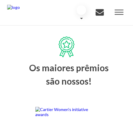
Os maiores prêmios
são nossos!