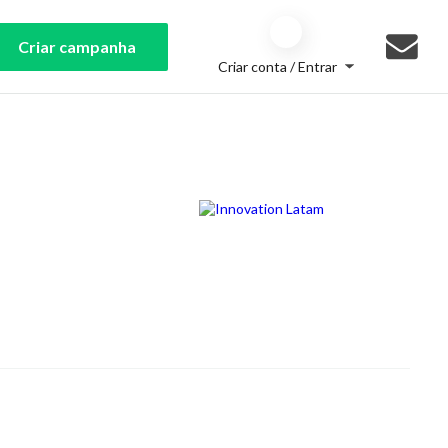
Criar campanha
Criar conta / Entrar