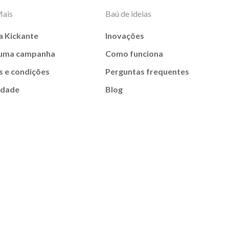
Mais
Baú de ideias
a Kickante
Inovações
 uma campanha
Como funciona
 e condições
Perguntas frequentes
idade
Blog