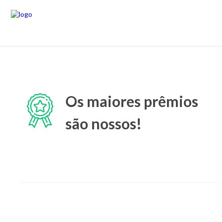
Os maiores prêmios
são nossos!