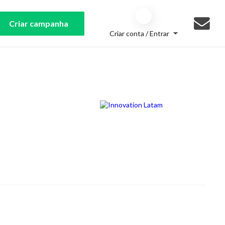
Criar campanha
Criar conta / Entrar