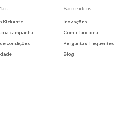
Mais
Baú de ideias
a Kickante
Inovações
 uma campanha
Como funciona
 e condições
Perguntas frequentes
idade
Blog