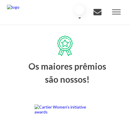
Os maiores prêmios
são nossos!