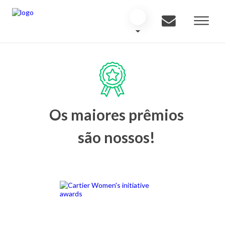
Os maiores prêmios
são nossos!