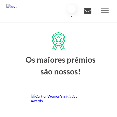
Os maiores prêmios
são nossos!