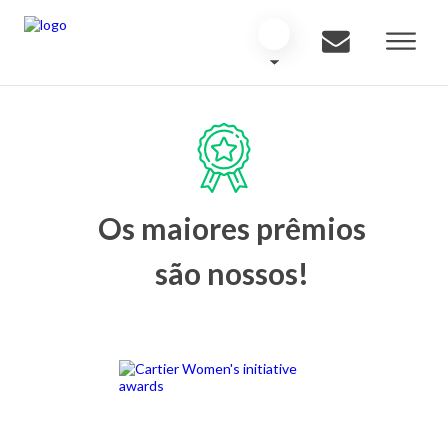
Os maiores prêmios
são nossos!