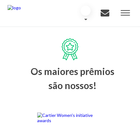
Os maiores prêmios
são nossos!