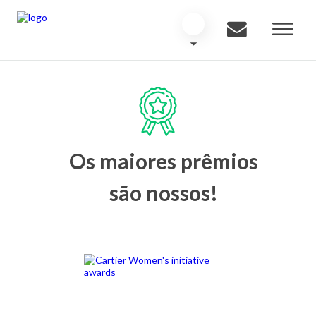
Os maiores prêmios
são nossos!