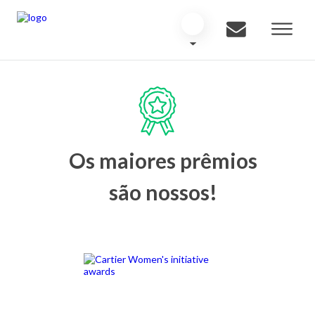
Os maiores prêmios
são nossos!