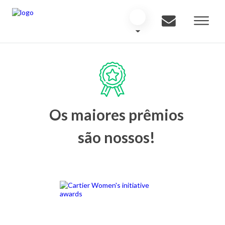
Os maiores prêmios
são nossos!