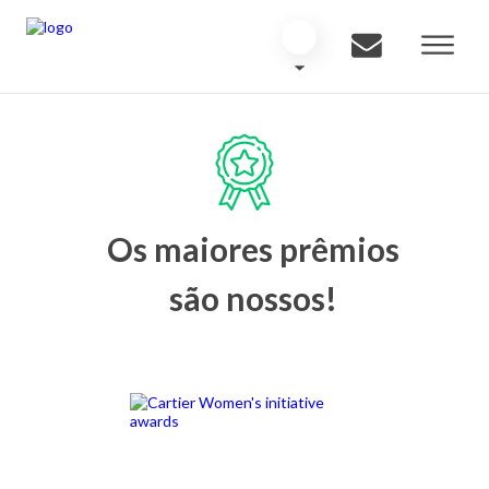
Os maiores prêmios
são nossos!