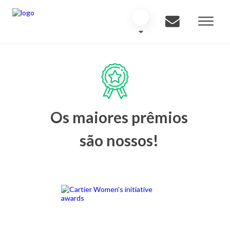
Os maiores prêmios
são nossos!