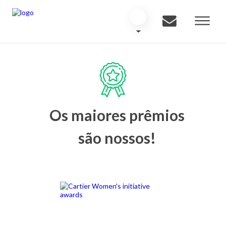
Os maiores prêmios
são nossos!