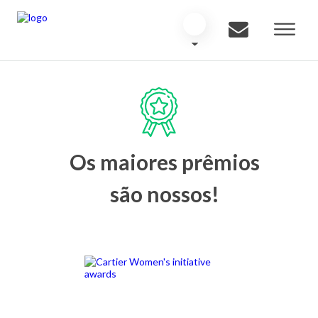
Os maiores prêmios
são nossos!