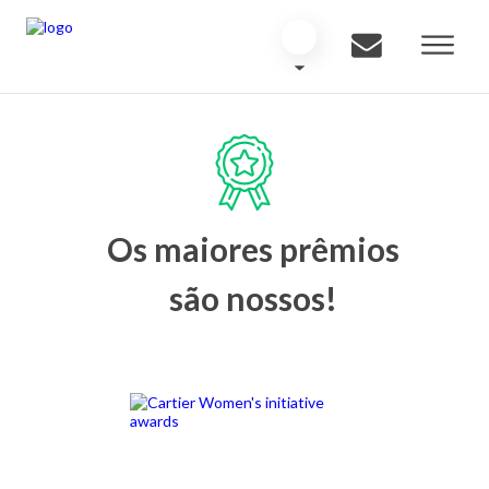
Os maiores prêmios
são nossos!