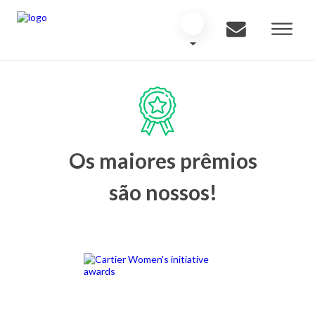
Os maiores prêmios
são nossos!