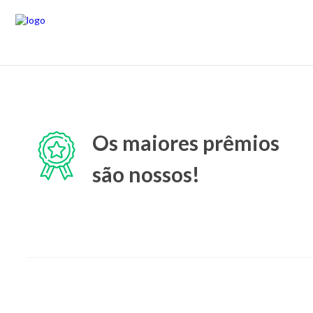
Os maiores prêmios
são nossos!