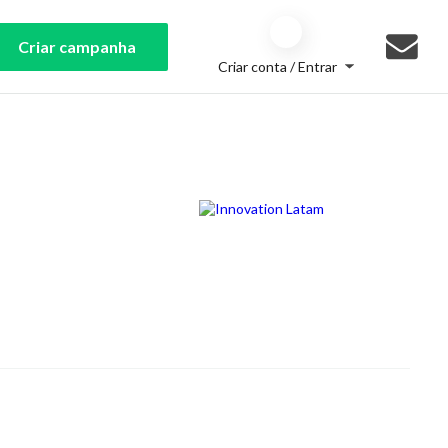
Criar campanha
Criar conta / Entrar