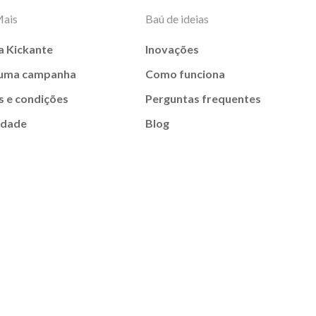
Mais
Baú de ideias
a Kickante
Inovações
 uma campanha
Como funciona
 e condições
Perguntas frequentes
idade
Blog