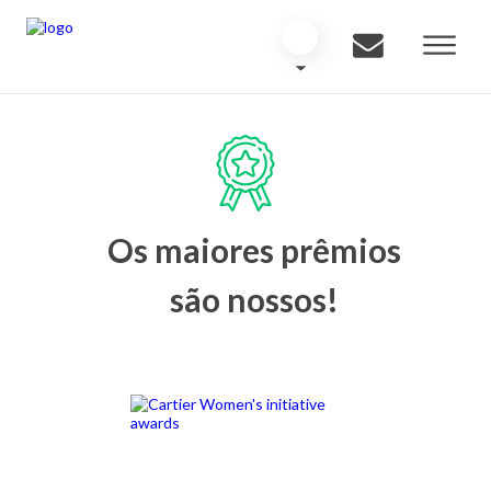
Os maiores prêmios
são nossos!