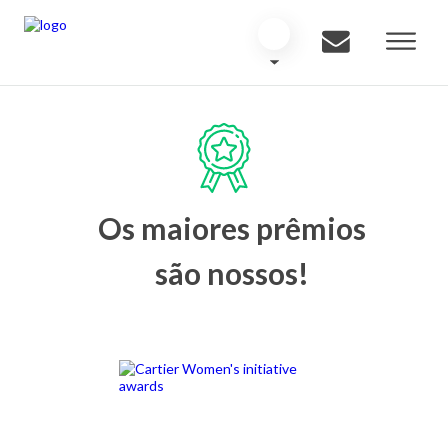
Os maiores prêmios
são nossos!