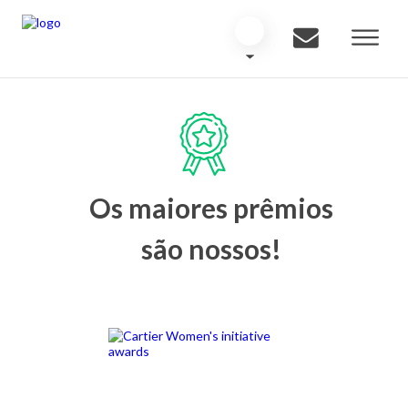
Os maiores prêmios
são nossos!