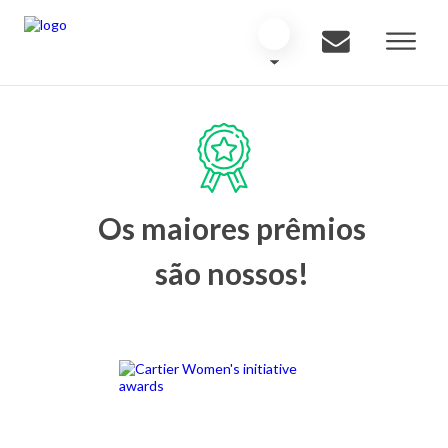
Os maiores prêmios
são nossos!