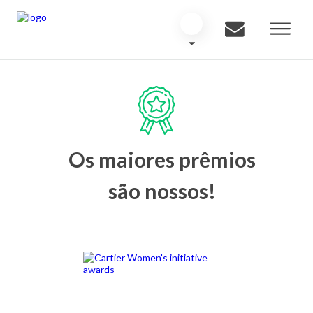
Os maiores prêmios
são nossos!