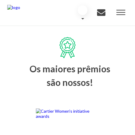
Os maiores prêmios
são nossos!