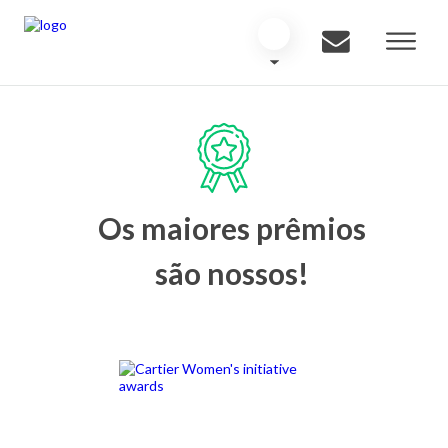
Os maiores prêmios
são nossos!