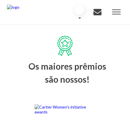
Os maiores prêmios
são nossos!