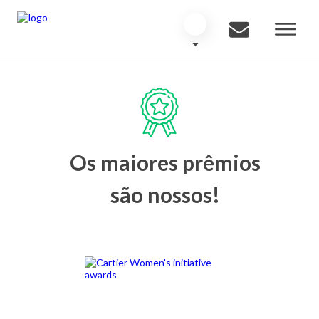
Os maiores prêmios
são nossos!