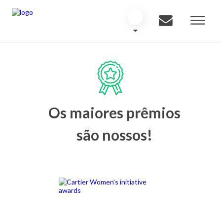
Os maiores prêmios
são nossos!