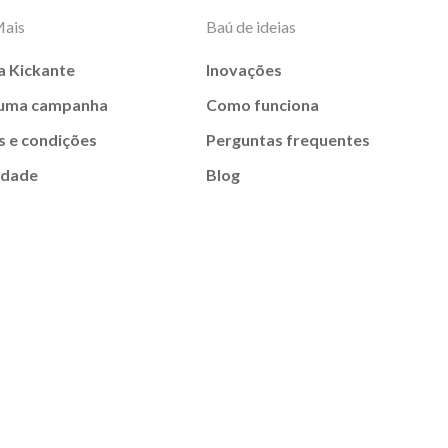
Mais
Baú de ideias
a Kickante
Inovações
 uma campanha
Como funciona
 e condições
Perguntas frequentes
idade
Blog