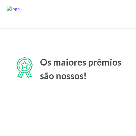
Os maiores prêmios
são nossos!