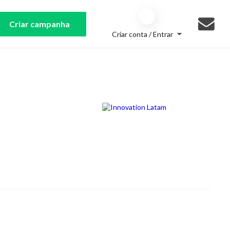
Criar campanha
Criar conta / Entrar