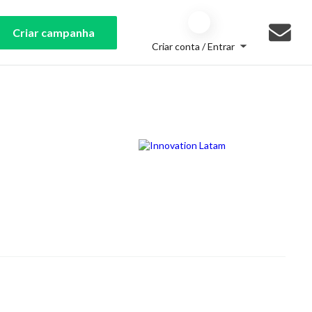
Criar campanha
Criar conta / Entrar