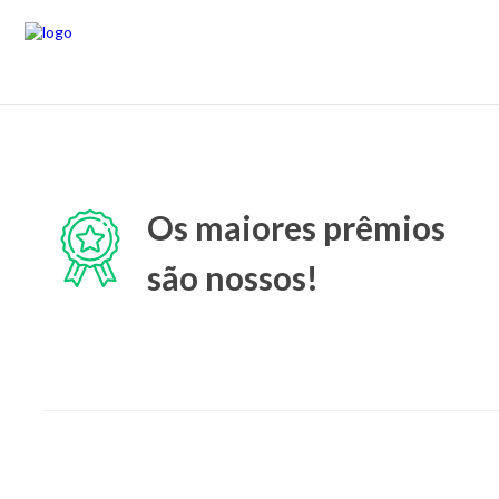
Os maiores prêmios
são nossos!