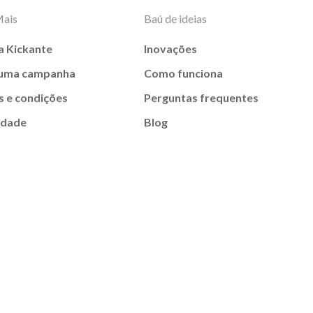
Mais
Baú de ideias
a Kickante
Inovações
 uma campanha
Como funciona
 e condições
Perguntas frequentes
idade
Blog