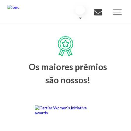
Os maiores prêmios
são nossos!