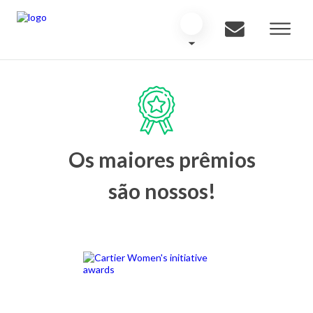
Os maiores prêmios
são nossos!