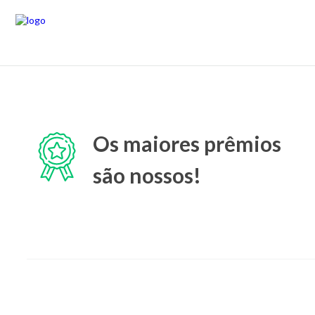
Os maiores prêmios
são nossos!