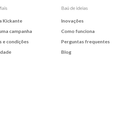
Mais
Baú de ideias
a Kickante
Inovações
 uma campanha
Como funciona
 e condições
Perguntas frequentes
idade
Blog