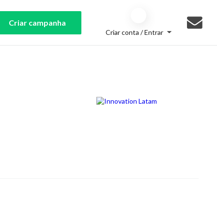
Criar campanha
Criar conta / Entrar