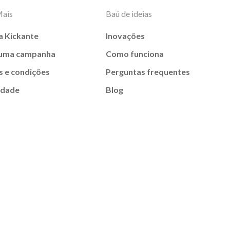
Mais
Baú de ideias
a Kickante
Inovações
 uma campanha
Como funciona
 e condições
Perguntas frequentes
idade
Blog