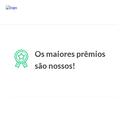
Os maiores prêmios
são nossos!