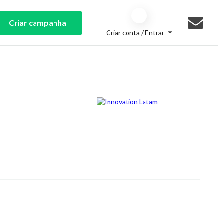
Criar campanha
Criar conta / Entrar