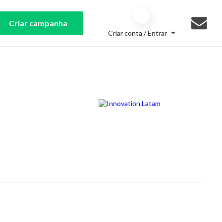
Criar campanha
Criar conta / Entrar