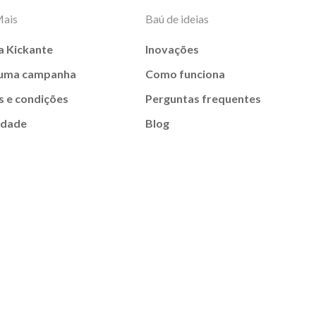
Mais
Baú de ideias
a Kickante
Inovações
 uma campanha
Como funciona
 e condições
Perguntas frequentes
idade
Blog