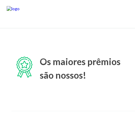
Os maiores prêmios
são nossos!