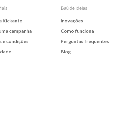
Mais
Baú de ideias
a Kickante
Inovações
 uma campanha
Como funciona
 e condições
Perguntas frequentes
idade
Blog