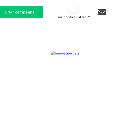
Criar campanha
Criar conta / Entrar