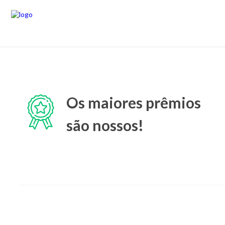
Os maiores prêmios
são nossos!