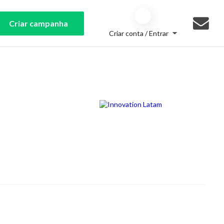
Criar campanha
Criar conta / Entrar