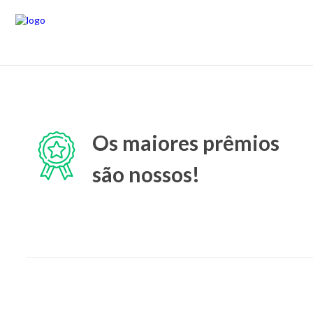
Os maiores prêmios
são nossos!