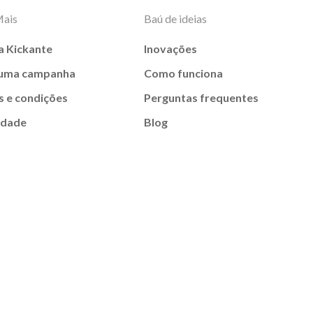
Mais
Baú de ideias
a Kickante
Inovações
 uma campanha
Como funciona
 e condições
Perguntas frequentes
idade
Blog