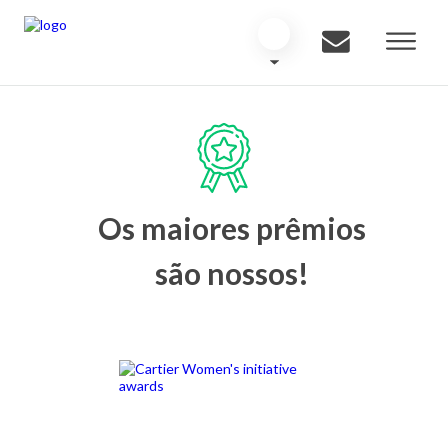
Os maiores prêmios
são nossos!