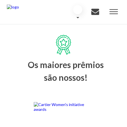
Os maiores prêmios
são nossos!