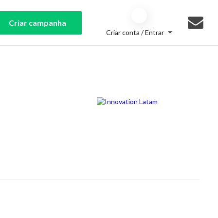
Criar campanha
Criar conta / Entrar