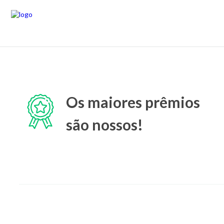
Os maiores prêmios
são nossos!