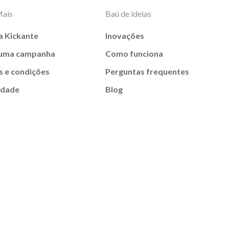
Mais
Baú de ideias
a Kickante
Inovações
 uma campanha
Como funciona
 e condições
Perguntas frequentes
idade
Blog