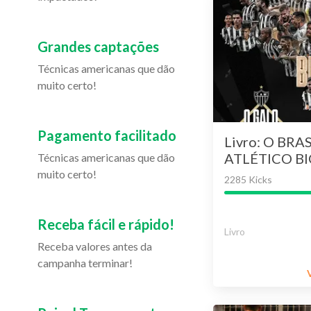
Grandes captações
Técnicas americanas que dão
muito certo!
Pagamento facilitado
Livro: O BRA
ATLÉTICO B
Técnicas americanas que dão
BRASILEIRO 
muito certo!
2285 Kicks
BRASIL
Receba fácil e rápido!
Livro
Receba valores antes da
campanha terminar!