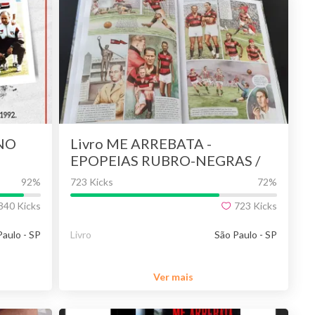
RNO
Livro ME ARREBATA -
EPOPEIAS RUBRO-NEGRAS /
Volume 1
92
%
723 Kicks
72
%
840
Kicks
723
Kicks
Paulo - SP
Livro
São Paulo - SP
Ver mais