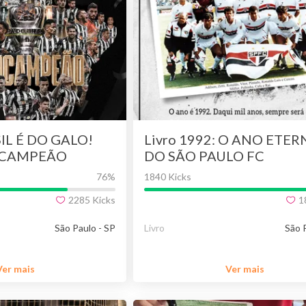
SIL É DO GALO!
Livro 1992: O ANO ETE
ICAMPEÃO
DO SÃO PAULO FC
E DA COPA DO
76
%
1840 Kicks
2285
Kicks
1
São Paulo - SP
Livro
São 
Ver mais
Ver mais