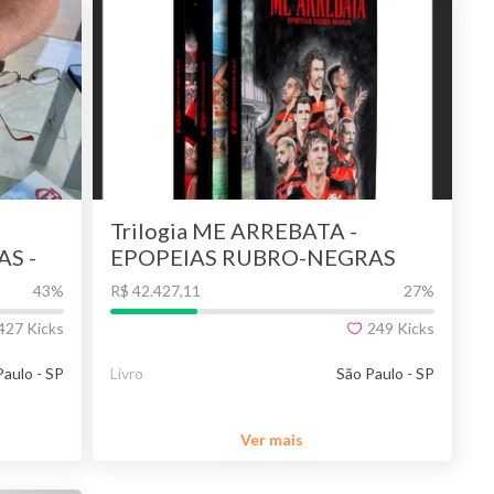
Trilogia ME ARREBATA -
S -
EPOPEIAS RUBRO-NEGRAS
43
%
R$ 42.427,11
27
%
427
Kicks
249
Kicks
Paulo - SP
Livro
São Paulo - SP
Ver mais