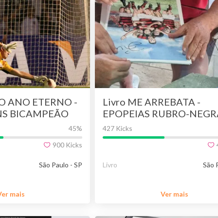
 O ANO ETERNO -
Livro ME ARREBATA -
NS BICAMPEÃO
EPOPEIAS RUBRO-NEGRA
E CAMPEÃO
volume 2
45
%
427 Kicks
 LIBERTADORES
900
Kicks
São Paulo - SP
Livro
São 
Ver mais
Ver mais