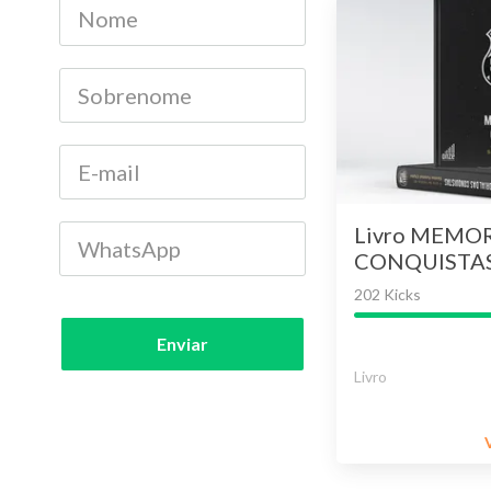
Livro MEMO
CONQUISTAS 
TROFÉUS DO 
202 Kicks
edição revisa
Enviar
Livro