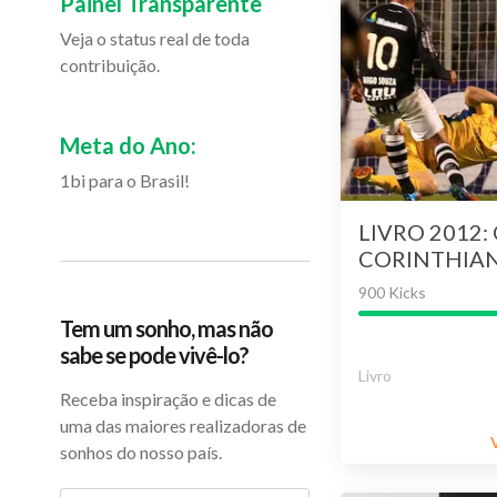
Painel Transparente
Veja o status real de toda
contribuição.
Meta do Ano:
1bi para o Brasil!
LIVRO 2012:
CORINTHIA
DO MUNDO 
900 Kicks
INVICTO DA
Tem um sonho, mas não
sabe se pode vivê-lo?
Livro
Receba inspiração e dicas de
uma das maiores realizadoras de
sonhos do nosso país.