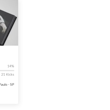
DO
14
%
21
Kicks
Paulo - SP