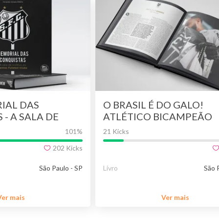
RIAL DAS
O BRASIL É DO GALO!
- A SALA DE
ATLÉTICO BICAMPEÃO
SANTOS FC (2ª
BRASILEIRO E DA COPA 
101
%
21 Kicks
da)
BRASIL - ÚLTIMOS
202
Kicks
EXEMPLARES
PERSONALIZADOS
São Paulo - SP
Livro
São 
Ver mais
Ver mais