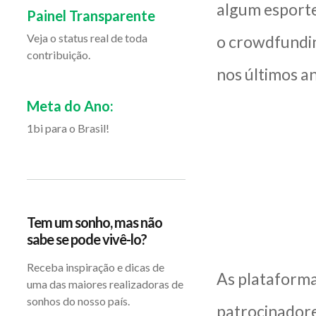
algum esporte?
Painel Transparente
Veja o status real de toda
o crowdfundin
contribuição.
nos últimos an
Meta do Ano:
1bi para o Brasil!
Tem um sonho, mas não
sabe se pode vivê-lo?
Receba inspiração e dicas de
As plataformas
uma das maiores realizadoras de
sonhos do nosso país.
patrocinadore