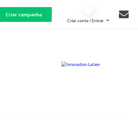
Criar campanha
Criar conta / Entrar