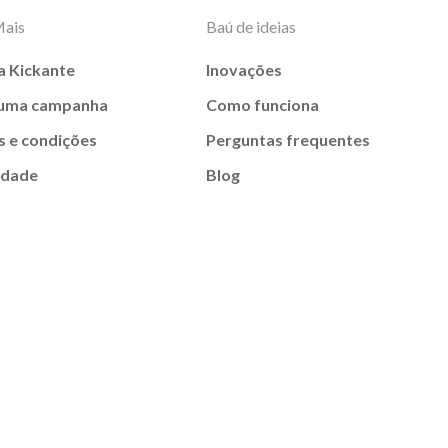
Mais
Baú de ideias
a Kickante
Inovações
 uma campanha
Como funciona
 e condições
Perguntas frequentes
idade
Blog