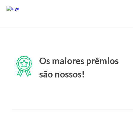
Os maiores prêmios
são nossos!