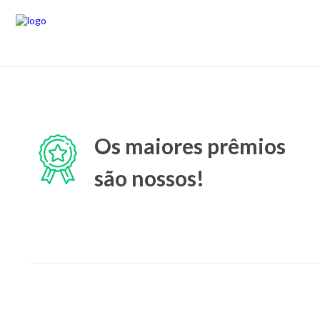
Os maiores prêmios
são nossos!