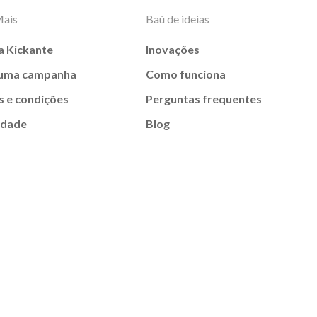
Mais
Baú de ideias
a Kickante
Inovações
 uma campanha
Como funciona
 e condições
Perguntas frequentes
idade
Blog