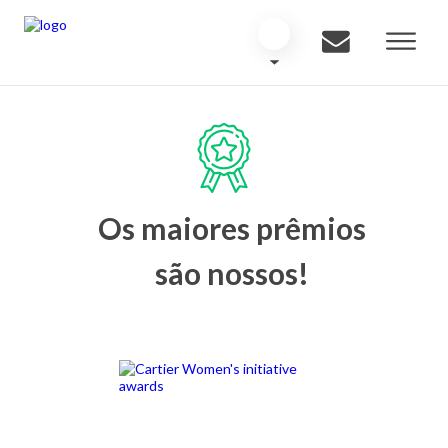
Os maiores prêmios
são nossos!