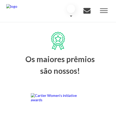
Os maiores prêmios
são nossos!